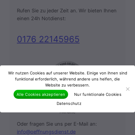
Rufen Sie zu jeder Zeit an. Wir bieten Ihnen
einen 24h Notdienst:
0176 22145965
Wir nutzen Cookies auf unserer Website. Einige von ihnen sind
funktional erforderlich, während andere uns helfen, die
Website zu verbessern.
Alle Cookies akzeptieren
Nur funktionale Cookies
Datenschutz
24 Stunden Notdienst
Althütte
Oder fragen Sie uns per E-Mail an:
info@oeffnungsdienst.de